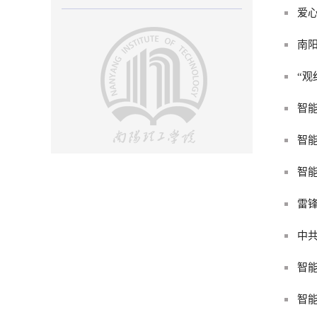
爱
南阳
“观
智
智能
智
雷锋
中共
智
智能